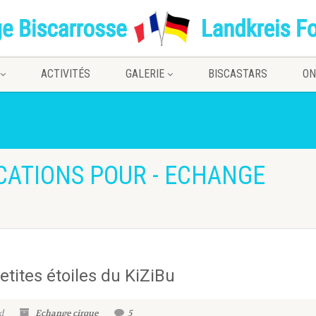
ACTIVITÉS
GALERIE
BISCASTARS
ON
CATIONS POUR - ECHANGE
tites étoiles du KiZiBu
d
Echange cirque
5