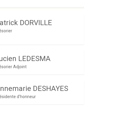
atrick DORVILLE
ésorier
ucien LEDESMA
ésorier Adjoint
nnemarie DESHAYES
ésidente d’honneur