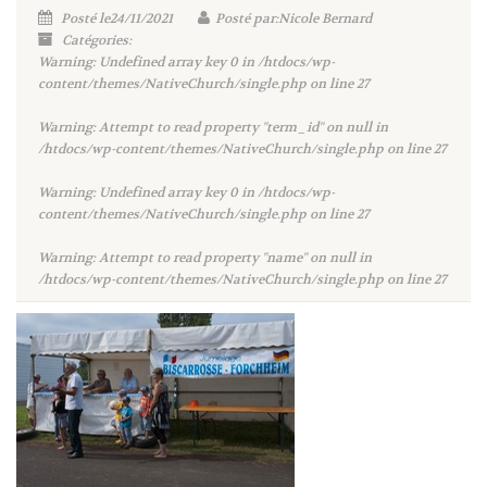
Posté le24/11/2021
Posté par:Nicole Bernard
Catégories:
Warning
: Undefined array key 0 in
/htdocs/wp-
content/themes/NativeChurch/single.php
on line
27
Warning
: Attempt to read property "term_id" on null in
/htdocs/wp-content/themes/NativeChurch/single.php
on line
27
Warning
: Undefined array key 0 in
/htdocs/wp-
content/themes/NativeChurch/single.php
on line
27
Warning
: Attempt to read property "name" on null in
/htdocs/wp-content/themes/NativeChurch/single.php
on line
27