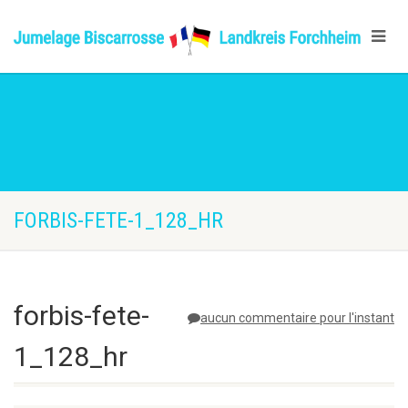
FORBIS-FETE-1_128_HR
forbis-fete-
aucun commentaire pour l'instant
1_128_hr