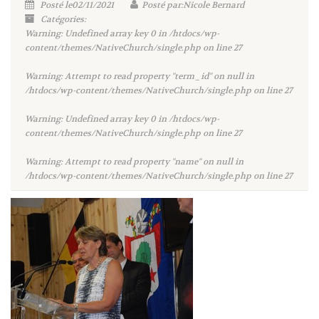
Posté le02/11/2021
Posté par:Nicole Bernard
Catégories:
Warning
: Undefined array key 0 in
/htdocs/wp-
content/themes/NativeChurch/single.php
on line
27
Warning
: Attempt to read property "term_id" on null in
/htdocs/wp-content/themes/NativeChurch/single.php
on line
27
Warning
: Undefined array key 0 in
/htdocs/wp-
content/themes/NativeChurch/single.php
on line
27
Warning
: Attempt to read property "name" on null in
/htdocs/wp-content/themes/NativeChurch/single.php
on line
27