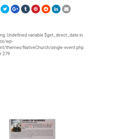
ing
: Undefined variable $get_direct_date in
ocs/wp-
nt/themes/NativeChurch/single-event.php
ne
279