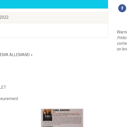
/2022
Warn
/htd
conte
on li
INEMA ALLEMAND »
LLET
rieurement