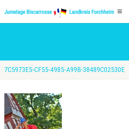
7C5973E5-CF55-4985-A99B-38489C02530E